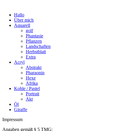
Hallo
Über mich
Aquarell
golf
Phantasie
Pflanzen
Landschaften
Herbstblatt
Extra
Acryl
Abstrakt
Pharaonin
Hexe
Afrika
Kohle / Pastel
Portrait
Akt
Öl
Giraffe
Impressum
Angaben gemäß § 5 TMG: